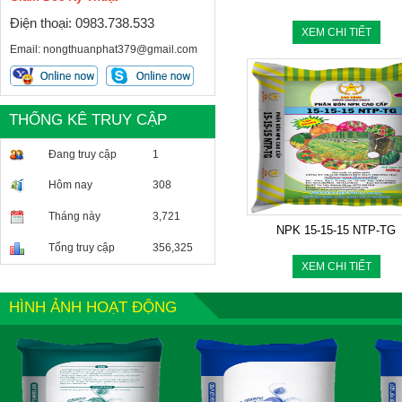
Điện thoại: 0983.738.533
XEM CHI TIẾT
Email: nongthuanphat379@gmail.com
THỐNG KÊ TRUY CẬP
Đang truy cập
1
Hôm nay
308
Tháng này
3,721
NPK 15-15-15 NTP-TG
Tổng truy cập
356,325
XEM CHI TIẾT
HÌNH ẢNH HOẠT ĐỘNG