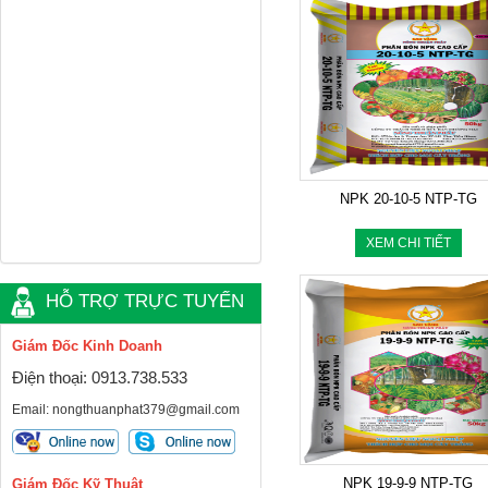
NPK 20-10-5 NTP-TG
XEM CHI TIẾT
HỖ TRỢ TRỰC TUYẾN
Giám Đốc Kinh Doanh
Điện thoại: 0913.738.533
Email: nongthuanphat379@gmail.com
NPK 19-9-9 NTP-TG
Giám Đốc Kỹ Thuật