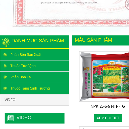
MẪU SẢN PHẨM
DANH MỤC SẢN PHẨM
Phân Bón Sản Xuất
Thuốc Trừ Bệnh
Phân Bón Lá
Thuốc Tăng Sinh Trưởng
VIDEO
NPK 25-5-5 NTP-TG
VIDEO
XEM CHI TIẾT