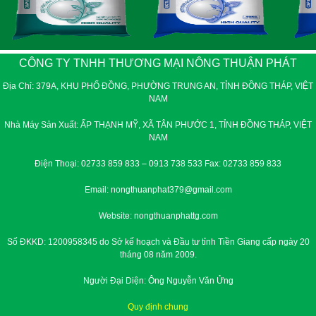
CÔNG TY TNHH THƯƠNG MẠI NÔNG THUẬN PHÁT
Địa Chỉ: 379A, KHU PHỐ ĐỒNG, PHƯỜNG TRUNG AN, TỈNH ĐỒNG THÁP, VIỆT
NAM
Nhà Máy Sản Xuất: ẤP THẠNH MỸ, XÃ TÂN PHƯỚC 1, TỈNH ĐỒNG THÁP, VIỆT
NAM
Điện Thoại: 02733 859 833 – 0913 738 533 Fax: 02733 859 833
Email: nongthuanphat379@gmail.com
Website: nongthuanphattg.com
Số ĐKKD: 1200958345 do Sở kế hoạch và Đầu tư tỉnh Tiền Giang cấp ngày 20
tháng 08 năm 2009.
Người Đại Diện: Ông Nguyễn Văn Ửng
Quy định chung